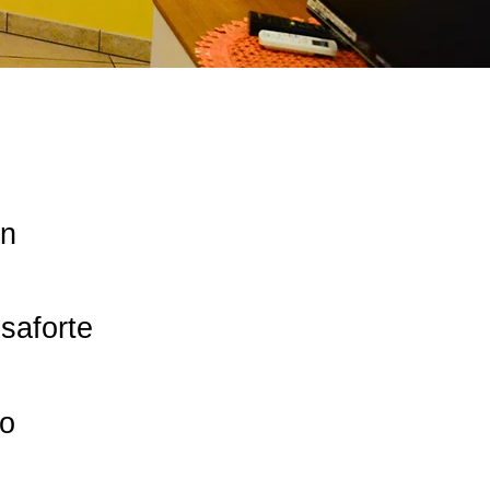
n
saforte
go